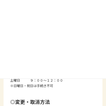
◎お申し込み方法
電話等で使用日時の空室を確認し、予約を行ってく
ださい。（３ヵ月前から予約可）
使用前日までにコミセンにて申請手続きを済ませて
ください。
(使用料等の納入も含む)
◎受付時間
月～金曜日 ９：００～１７：００
土曜日 ９：００～１２：００
※日曜日・祝日は手続き不可
◎変更・取消方法