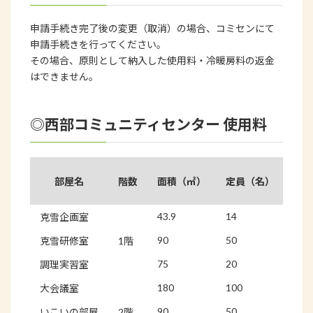
申請手続き完了後の変更（取消）の場合、コミセンにて
申請手続きを行ってください。
その場合、原則として納入した使用料・冷暖房料の返金
はできません。
◎西部コミュニティセンター 使用料
部屋名
階数
面積（㎡）
定員（名）
使
43.9
14
270
克雪企画室
90
50
580
克雪研修室
1階
75
20
560
調理実習室
180
100
870
大会議室
90
50
560
いこいの部屋
2階